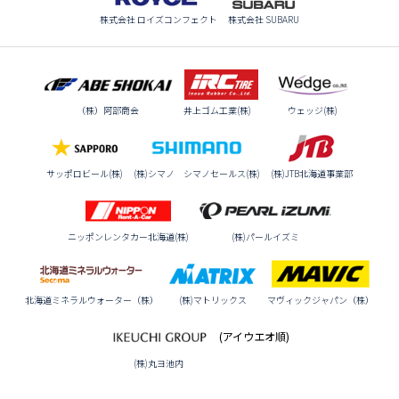
株式会社 ロイズコンフェクト
株式会社 SUBARU
（株）阿部商会
井上ゴム工業(株)
ウェッジ(株)
サッポロビール(株)
(株)シマノ シマノセールス(株)
(株)JTB北海道事業部
ニッポンレンタカー北海道(株)
(株)パールイズミ
北海道ミネラルウォーター（株）
(株)マトリックス
マヴィックジャパン（株）
(アイウエオ順)
(株)丸ヨ池内